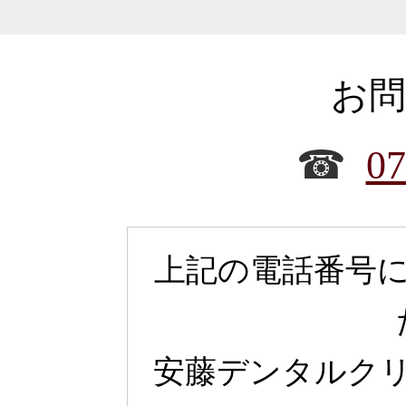
お
☎
07
上記の電話番号
安藤デンタルク